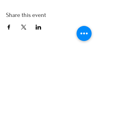
Share this event
Contact
www.lunavanleeuwen.nl
Info@lunavanleeuwen.nl
KVK-number:
95329633
btw-id: NL005146726B46
Connect