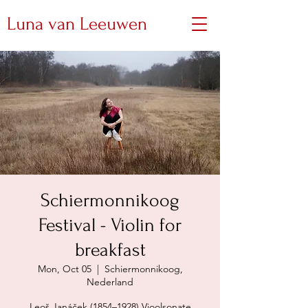
Luna van Leeuwen
Schiermonnikoog
Festival - Violin for
breakfast
Mon, Oct 05
  |  
Schiermonnikoog,
Nederland
Leoš Janáček (1854–1928) Vioolsonate