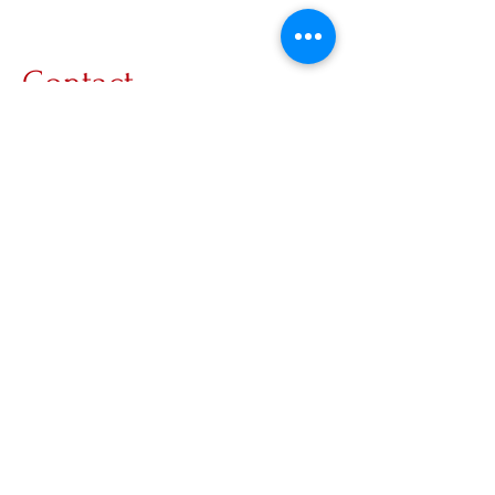
Contact
www.lunavanleeuwen.nl
Info@lunavanleeuwen.nl
KVK-number:
95329633
btw-id: NL005146726B46
Connect
Copyright © 2026 LUNA VAN LEEUWEN. All
rights reserved.