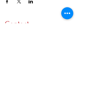
Contact
www.lunavanleeuwen.nl
info@lunavanleeuwen.nl
KVK-nr:
95329633
btw-id: NL005146726B46
Connect
Copyright © 2026 LUNA VAN LEEUWEN.
All rights reserved.