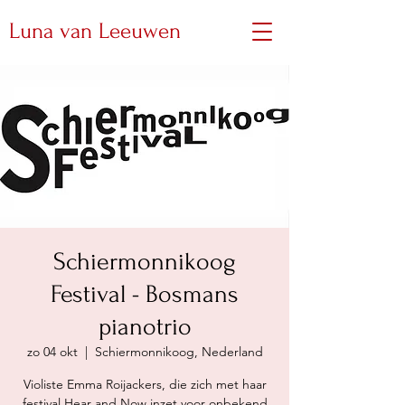
Luna van Leeuwen
Schiermonnikoog
Festival - Bosmans
pianotrio
zo 04 okt
  |  
Schiermonnikoog, Nederland
Violiste Emma Roijackers, die zich met haar
festival Hear and Now inzet voor onbekend